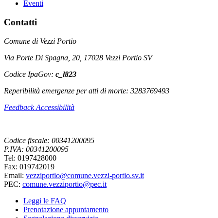
Eventi
Contatti
Comune di Vezzi Portio
Via Porte Di Spagna, 20, 17028 Vezzi Portio SV
Codice IpaGov:
c_l823
Reperibilità emergenze per atti di morte: 3283769493
Feedback Accessibilità
Codice fiscale: 00341200095
P.IVA: 00341200095
Tel: 0197428000
Fax: 019742019
Email:
vezziportio@comune.vezzi-portio.sv.it
PEC:
comune.vezziportio@pec.it
Leggi le FAQ
Prenotazione appuntamento