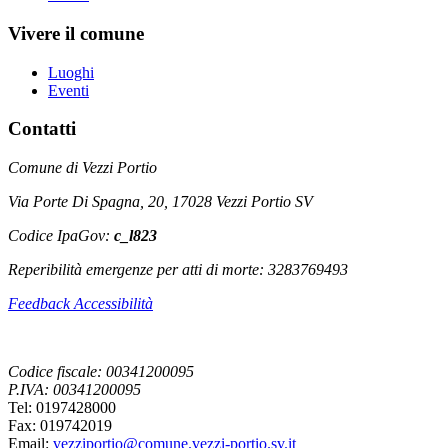
Vivere il comune
Luoghi
Eventi
Contatti
Comune di Vezzi Portio
Via Porte Di Spagna, 20, 17028 Vezzi Portio SV
Codice IpaGov:
c_l823
Reperibilità emergenze per atti di morte: 3283769493
Feedback Accessibilità
Codice fiscale: 00341200095
P.IVA: 00341200095
Tel: 0197428000
Fax: 019742019
Email:
vezziportio@comune.vezzi-portio.sv.it