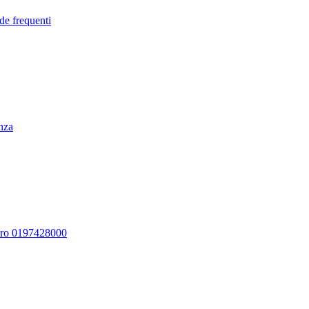
de frequenti
enza
ero 0197428000