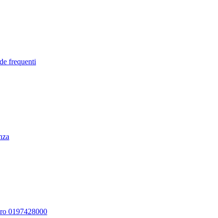
de frequenti
enza
ero 0197428000