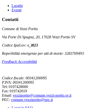
Luoghi
Eventi
Contatti
Comune di Vezzi Portio
Via Porte Di Spagna, 20, 17028 Vezzi Portio SV
Codice IpaGov:
c_l823
Reperibilità emergenze per atti di morte: 3283769493
Feedback Accessibilità
Codice fiscale: 00341200095
P.IVA: 00341200095
Tel: 0197428000
Fax: 019742019
Email:
vezziportio@comune.vezzi-portio.sv.it
PEC:
comune.vezziportio@pec.it
Leggi le FAQ