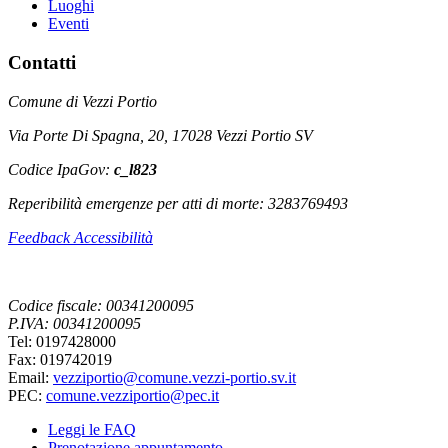
Luoghi
Eventi
Contatti
Comune di Vezzi Portio
Via Porte Di Spagna, 20, 17028 Vezzi Portio SV
Codice IpaGov:
c_l823
Reperibilità emergenze per atti di morte: 3283769493
Feedback Accessibilità
Codice fiscale: 00341200095
P.IVA: 00341200095
Tel: 0197428000
Fax: 019742019
Email:
vezziportio@comune.vezzi-portio.sv.it
PEC:
comune.vezziportio@pec.it
Leggi le FAQ
Prenotazione appuntamento