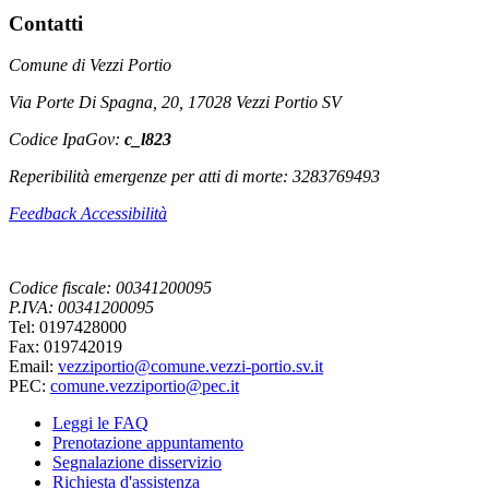
Contatti
Comune di Vezzi Portio
Via Porte Di Spagna, 20, 17028 Vezzi Portio SV
Codice IpaGov:
c_l823
Reperibilità emergenze per atti di morte: 3283769493
Feedback Accessibilità
Codice fiscale: 00341200095
P.IVA: 00341200095
Tel: 0197428000
Fax: 019742019
Email:
vezziportio@comune.vezzi-portio.sv.it
PEC:
comune.vezziportio@pec.it
Leggi le FAQ
Prenotazione appuntamento
Segnalazione disservizio
Richiesta d'assistenza