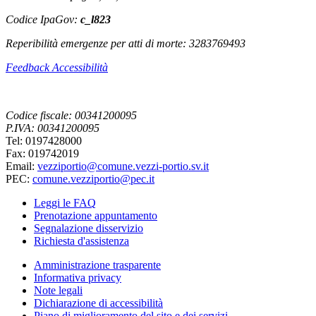
Codice IpaGov:
c_l823
Reperibilità emergenze per atti di morte: 3283769493
Feedback Accessibilità
Codice fiscale: 00341200095
P.IVA: 00341200095
Tel: 0197428000
Fax: 019742019
Email:
vezziportio@comune.vezzi-portio.sv.it
PEC:
comune.vezziportio@pec.it
Leggi le FAQ
Prenotazione appuntamento
Segnalazione disservizio
Richiesta d'assistenza
Amministrazione trasparente
Informativa privacy
Note legali
Dichiarazione di accessibilità
Piano di miglioramento del sito e dei servizi