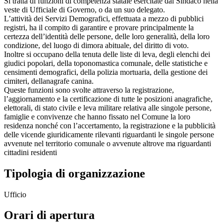
Si tratta di funzioni di competenza statale esercitate dal Sindaco nella
veste di Ufficiale di Governo, o da un suo delegato.
L’attività dei Servizi Demografici, effettuata a mezzo di pubblici
registri, ha il compito di garantire e provare principalmente la
certezza dell’identità delle persone, delle loro generalità, della loro
condizione, del luogo di dimora abituale, del diritto di voto.
Inoltre si occupano della tenuta delle liste di leva, degli elenchi dei
giudici popolari, della toponomastica comunale, delle statistiche e
censimenti demografici, della polizia mortuaria, della gestione dei
cimiteri, dellanagrafe canina.
Queste funzioni sono svolte attraverso la registrazione,
l’aggiornamento e la certificazione di tutte le posizioni anagrafiche,
elettorali, di stato civile e leva militare relativa alle singole persone,
famiglie e convivenze che hanno fissato nel Comune la loro
residenza nonché con l’accertamento, la registrazione e la pubblicità
delle vicende giuridicamente rilevanti riguardanti le singole persone
avvenute nel territorio comunale o avvenute altrove ma riguardanti
cittadini residenti
Tipologia di organizzazione
Ufficio
Orari di apertura