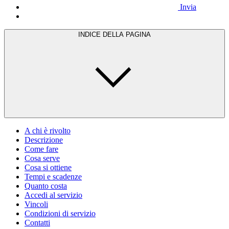
Invia
INDICE DELLA PAGINA
A chi è rivolto
Descrizione
Come fare
Cosa serve
Cosa si ottiene
Tempi e scadenze
Quanto costa
Accedi al servizio
Vincoli
Condizioni di servizio
Contatti