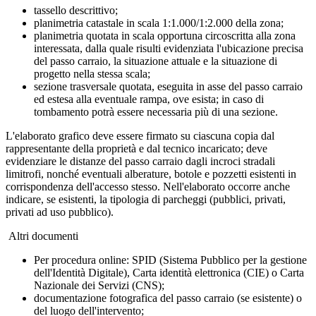
tassello descrittivo;
planimetria catastale in scala 1:1.000/1:2.000 della zona;
planimetria quotata in scala opportuna circoscritta alla zona
interessata, dalla quale risulti evidenziata l'ubicazione precisa
del passo carraio, la situazione attuale e la situazione di
progetto nella stessa scala;
sezione trasversale quotata, eseguita in asse del passo carraio
ed estesa alla eventuale rampa, ove esista; in caso di
tombamento potrà essere necessaria più di una sezione.
L'elaborato grafico deve essere firmato su ciascuna copia dal
rappresentante della proprietà e dal tecnico incaricato; deve
evidenziare le distanze del passo carraio dagli incroci stradali
limitrofi, nonché eventuali alberature, botole e pozzetti esistenti in
corrispondenza dell'accesso stesso. Nell'elaborato occorre anche
indicare, se esistenti, la tipologia di parcheggi (pubblici, privati,
privati ad uso pubblico).
Altri documenti
Per procedura online: SPID (Sistema Pubblico per la gestione
dell'Identità Digitale), Carta identità elettronica (CIE) o Carta
Nazionale dei Servizi (CNS);
documentazione fotografica del passo carraio (se esistente) o
del luogo dell'intervento;