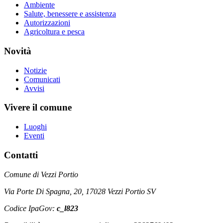
Ambiente
Salute, benessere e assistenza
Autorizzazioni
Agricoltura e pesca
Novità
Notizie
Comunicati
Avvisi
Vivere il comune
Luoghi
Eventi
Contatti
Comune di Vezzi Portio
Via Porte Di Spagna, 20, 17028 Vezzi Portio SV
Codice IpaGov:
c_l823