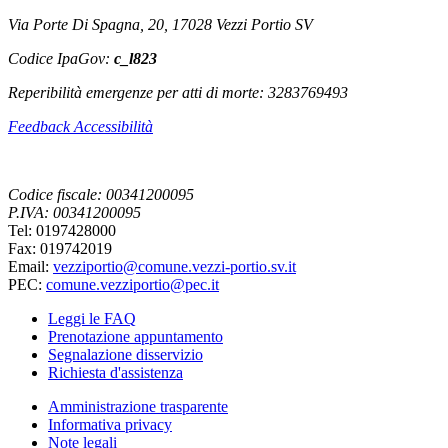
Via Porte Di Spagna, 20, 17028 Vezzi Portio SV
Codice IpaGov:
c_l823
Reperibilità emergenze per atti di morte: 3283769493
Feedback Accessibilità
Codice fiscale: 00341200095
P.IVA: 00341200095
Tel: 0197428000
Fax: 019742019
Email:
vezziportio@comune.vezzi-portio.sv.it
PEC:
comune.vezziportio@pec.it
Leggi le FAQ
Prenotazione appuntamento
Segnalazione disservizio
Richiesta d'assistenza
Amministrazione trasparente
Informativa privacy
Note legali