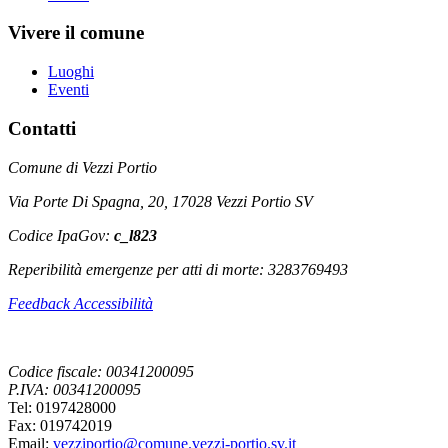
Vivere il comune
Luoghi
Eventi
Contatti
Comune di Vezzi Portio
Via Porte Di Spagna, 20, 17028 Vezzi Portio SV
Codice IpaGov:
c_l823
Reperibilità emergenze per atti di morte: 3283769493
Feedback Accessibilità
Codice fiscale: 00341200095
P.IVA: 00341200095
Tel: 0197428000
Fax: 019742019
Email:
vezziportio@comune.vezzi-portio.sv.it