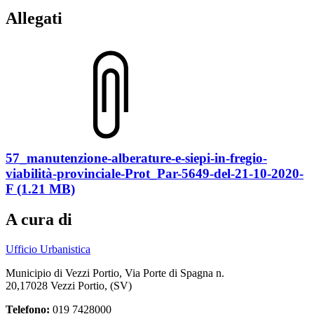
Allegati
57_manutenzione-alberature-e-siepi-in-fregio-
viabilità-provinciale-Prot_Par-5649-del-21-10-2020-
F (1.21 MB)
A cura di
Ufficio Urbanistica
Municipio di Vezzi Portio, Via Porte di Spagna n.
20,17028 Vezzi Portio, (SV)
Telefono:
019 7428000