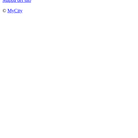
Mappa del sito
©
MyCity