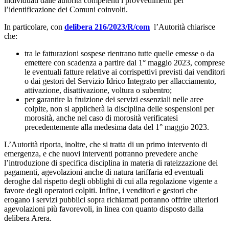
individuati dalle autorità competenti i provvedimenti per
l’identificazione dei Comuni coinvolti.
In particolare, con
delibera 216/2023/R/com
l’Autorità chiarisce
che:
tra le fatturazioni sospese rientrano tutte quelle emesse o da
emettere con scadenza a partire dal 1° maggio 2023, comprese
le eventuali fatture relative ai corrispettivi previsti dai venditori
o dai gestori del Servizio Idrico Integrato per allacciamento,
attivazione, disattivazione, voltura o subentro;
per garantire la fruizione dei servizi essenziali nelle aree
colpite, non si applicherà la disciplina delle sospensioni per
morosità, anche nel caso di morosità verificatesi
precedentemente alla medesima data del 1° maggio 2023.
L’Autorità riporta, inoltre, che si tratta di un primo intervento di
emergenza, e che nuovi interventi potranno prevedere anche
l’introduzione di specifica disciplina in materia di rateizzazione dei
pagamenti, agevolazioni anche di natura tariffaria ed eventuali
deroghe dal rispetto degli obblighi di cui alla regolazione vigente a
favore degli operatori colpiti. Infine, i venditori e gestori che
erogano i servizi pubblici sopra richiamati potranno offrire ulteriori
agevolazioni più favorevoli, in linea con quanto disposto dalla
delibera Arera.