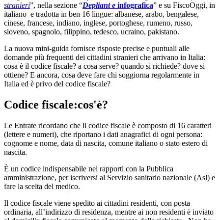
stranieri
”, nella sezione “
Depliant e
infografica
” e su FiscoOggi, in
italiano e tradotta in ben 16 lingue: albanese, arabo, bengalese,
cinese, francese, indiano, inglese, portoghese, rumeno, russo,
sloveno, spagnolo, filippino, tedesco, ucraino, pakistano.
La nuova mini-guida fornisce risposte precise e puntuali alle
domande più frequenti dei cittadini stranieri che arrivano in Italia:
cosa è il codice fiscale? a cosa serve? quando si richiede? dove si
ottiene? E ancora, cosa deve fare chi soggiorna regolarmente in
Italia ed è privo del codice fiscale?
Codice fiscale:cos'è?
Le Entrate ricordano che il codice fiscale è composto di 16 caratteri
(lettere e numeri), che riportano i dati anagrafici di ogni persona:
cognome e nome, data di nascita, comune italiano o stato estero di
nascita.
È un codice indispensabile nei rapporti con la Pubblica
amministrazione, per iscriversi al Servizio sanitario nazionale (Asl) e
fare la scelta del medico.
Il codice fiscale viene spedito ai cittadini residenti, con posta
ordinaria, all’indirizzo di residenza, mentre ai non residenti è inviato