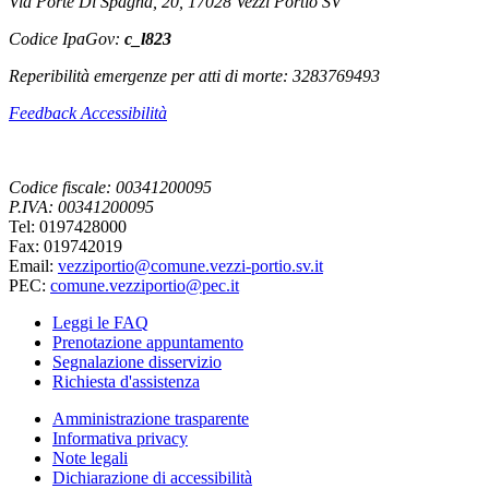
Via Porte Di Spagna, 20, 17028 Vezzi Portio SV
Codice IpaGov:
c_l823
Reperibilità emergenze per atti di morte: 3283769493
Feedback Accessibilità
Codice fiscale: 00341200095
P.IVA: 00341200095
Tel: 0197428000
Fax: 019742019
Email:
vezziportio@comune.vezzi-portio.sv.it
PEC:
comune.vezziportio@pec.it
Leggi le FAQ
Prenotazione appuntamento
Segnalazione disservizio
Richiesta d'assistenza
Amministrazione trasparente
Informativa privacy
Note legali
Dichiarazione di accessibilità