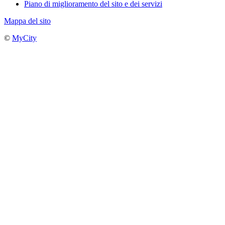
Piano di miglioramento del sito e dei servizi
Mappa del sito
©
MyCity