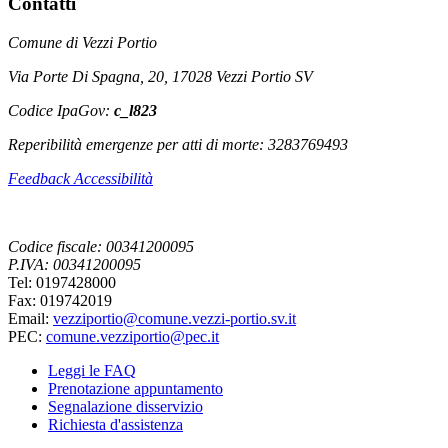
Contatti
Comune di Vezzi Portio
Via Porte Di Spagna, 20, 17028 Vezzi Portio SV
Codice IpaGov:
c_l823
Reperibilità emergenze per atti di morte: 3283769493
Feedback Accessibilità
Codice fiscale: 00341200095
P.IVA: 00341200095
Tel: 0197428000
Fax: 019742019
Email:
vezziportio@comune.vezzi-portio.sv.it
PEC:
comune.vezziportio@pec.it
Leggi le FAQ
Prenotazione appuntamento
Segnalazione disservizio
Richiesta d'assistenza