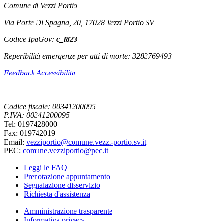
Comune di Vezzi Portio
Via Porte Di Spagna, 20, 17028 Vezzi Portio SV
Codice IpaGov:
c_l823
Reperibilità emergenze per atti di morte: 3283769493
Feedback Accessibilità
Codice fiscale: 00341200095
P.IVA: 00341200095
Tel: 0197428000
Fax: 019742019
Email:
vezziportio@comune.vezzi-portio.sv.it
PEC:
comune.vezziportio@pec.it
Leggi le FAQ
Prenotazione appuntamento
Segnalazione disservizio
Richiesta d'assistenza
Amministrazione trasparente
Informativa privacy