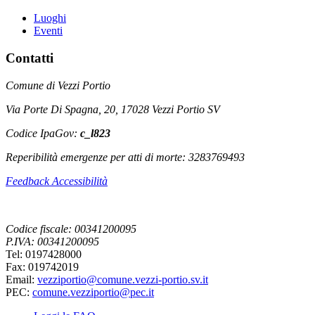
Luoghi
Eventi
Contatti
Comune di Vezzi Portio
Via Porte Di Spagna, 20, 17028 Vezzi Portio SV
Codice IpaGov:
c_l823
Reperibilità emergenze per atti di morte: 3283769493
Feedback Accessibilità
Codice fiscale: 00341200095
P.IVA: 00341200095
Tel: 0197428000
Fax: 019742019
Email:
vezziportio@comune.vezzi-portio.sv.it
PEC:
comune.vezziportio@pec.it