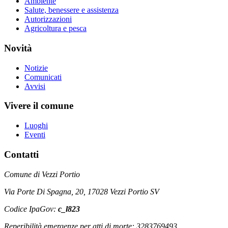
Ambiente
Salute, benessere e assistenza
Autorizzazioni
Agricoltura e pesca
Novità
Notizie
Comunicati
Avvisi
Vivere il comune
Luoghi
Eventi
Contatti
Comune di Vezzi Portio
Via Porte Di Spagna, 20, 17028 Vezzi Portio SV
Codice IpaGov:
c_l823
Reperibilità emergenze per atti di morte: 3283769493