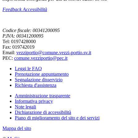
Feedback Accessibilità
Codice fiscale: 00341200095
P.IVA: 00341200095
Tel: 0197428000
Fax: 019742019
Email:
vezziportio@comune.vezzi-portio.sv.it
PEC:
comune.vezziportio@pec.it
Leggi le FAQ
Prenotazione appuntamento
Segnalazione disservizio
Richiesta d'assistenza
Amministrazione trasparente
Informativa privacy
Note legali
Dichiarazione di accessibilità
Piano di miglioramento del sito e dei servizi
Mappa del sito