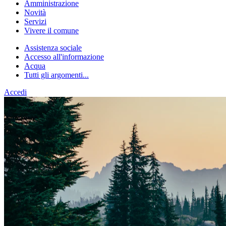
Amministrazione
Novità
Servizi
Vivere il comune
Assistenza sociale
Accesso all'informazione
Acqua
Tutti gli argomenti...
Accedi