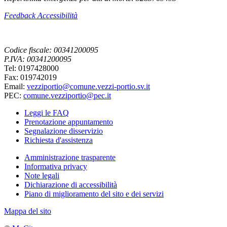
Feedback Accessibilità
Codice fiscale: 00341200095
P.IVA: 00341200095
Tel: 0197428000
Fax: 019742019
Email:
vezziportio@comune.vezzi-portio.sv.it
PEC:
comune.vezziportio@pec.it
Leggi le FAQ
Prenotazione appuntamento
Segnalazione disservizio
Richiesta d'assistenza
Amministrazione trasparente
Informativa privacy
Note legali
Dichiarazione di accessibilità
Piano di miglioramento del sito e dei servizi
Mappa del sito