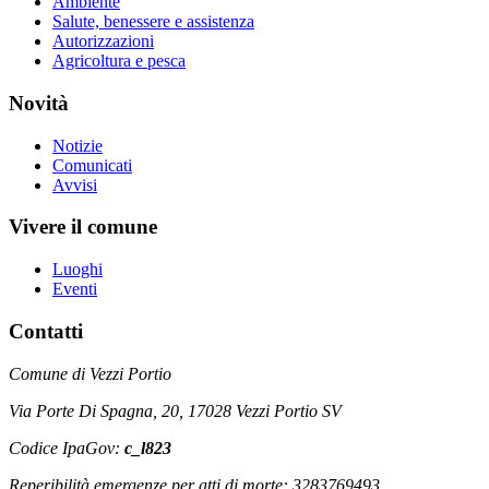
Ambiente
Salute, benessere e assistenza
Autorizzazioni
Agricoltura e pesca
Novità
Notizie
Comunicati
Avvisi
Vivere il comune
Luoghi
Eventi
Contatti
Comune di Vezzi Portio
Via Porte Di Spagna, 20, 17028 Vezzi Portio SV
Codice IpaGov:
c_l823
Reperibilità emergenze per atti di morte: 3283769493